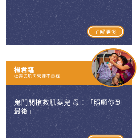
了解更多
楊君臨
杜興氏肌肉營養不良症
鬼門關搶救肌萎兒 母：「照顧你到
最後」