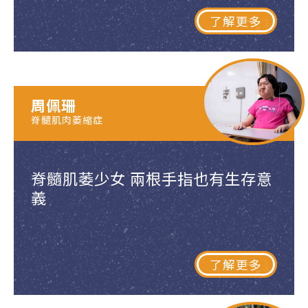
了解更多
周佩珊
脊髓肌肉萎縮症
脊髓肌萎少女 兩根手指也有生存意
義
了解更多