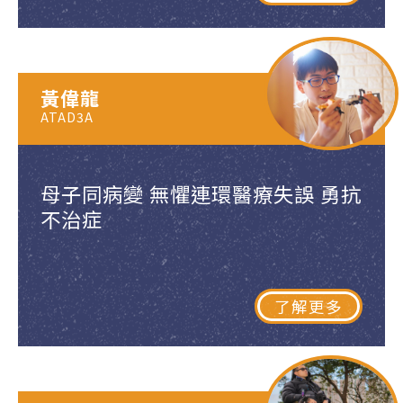
黃偉龍
ATAD3A
母子同病變 無懼連環醫療失誤 勇抗
不治症
了解更多