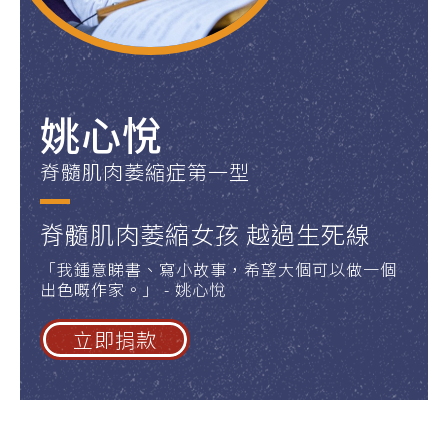
姚心悅
脊髓肌肉萎縮症第一型
脊髓肌肉萎縮女孩 越過生死線
「我鍾意睇書、寫小故事，希望大個可以做一個
出色嘅作家。」 - 姚心悅
立即捐款