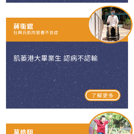
蔣衞錕
杜興氏肌肉營養不良症
肌萎港大畢業生 認病不認輸
了解更多
莫皓翔