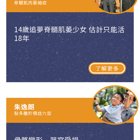
脊髓肌肉萎縮症
14歲追夢脊髓肌萎少女 估計只能活
18年
了解更多
朱逸朗
黏多醣貯積症六型
骨骼變形 器官受損