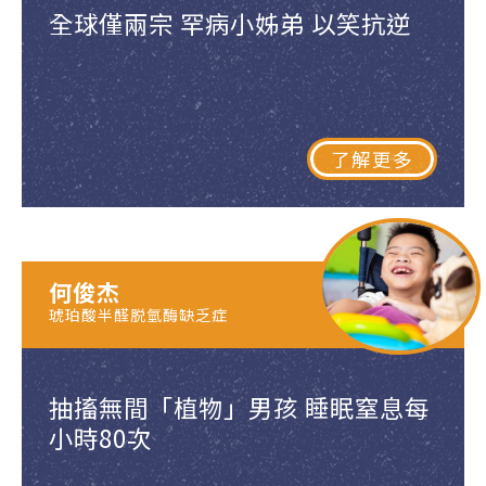
全球僅兩宗 罕病小姊弟 以笑抗逆
了解更多
何俊杰
琥珀酸半醛脱氫酶缺乏症
抽搐無間「植物」男孩 睡眠窒息每
小時80次