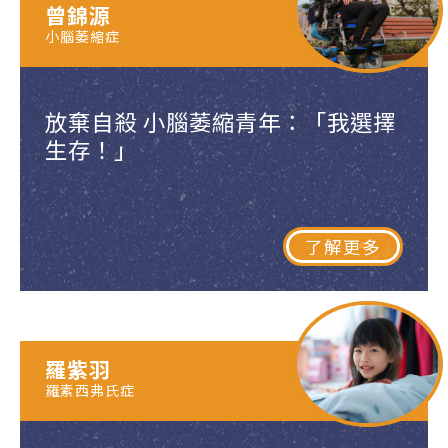
曾錦源
小腦萎縮症
放棄自殺 小腦萎縮青年：「我選擇
生存！」
了解更多
羅紫羽
羅素西弗氏症