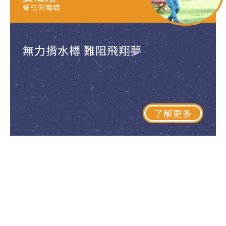
脊柱側彎症
無力揹水樽 難阻飛翔夢
了解更多