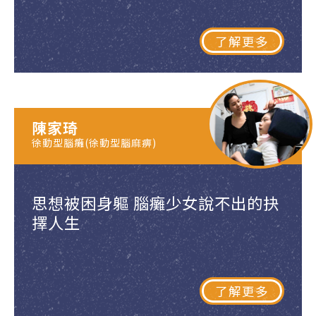
了解更多
陳家琦
徐動型腦癱(徐動型腦麻痹)
思想被困身軀 腦癱少女說不出的抉
擇人生
了解更多