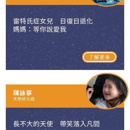
雷特氏症女兒 日復日退化
媽媽：等你說愛我
了解更多
陳詠寧
天使綜合症
長不大的天使 帶笑落入凡間