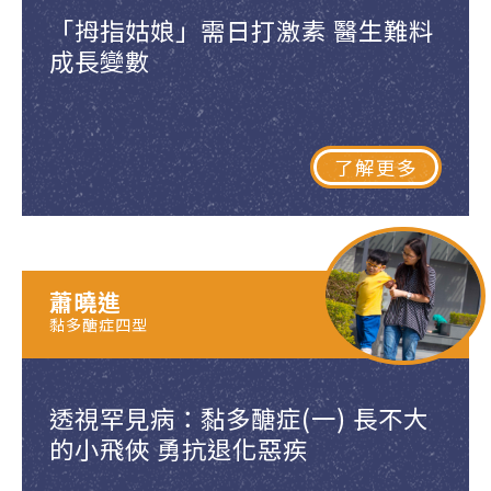
「拇指姑娘」需日打激素 醫生難料
成長變數
了解更多
蕭曉進
黏多醣症四型
透視罕見病：黏多醣症(一) 長不大
的小飛俠 勇抗退化惡疾