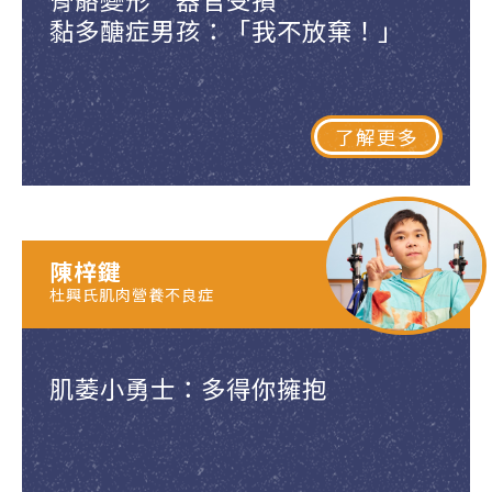
黏多醣症男孩：「我不放棄！」
了解更多
陳梓鍵
杜興氏肌肉營養不良症
肌萎小勇士：多得你擁抱