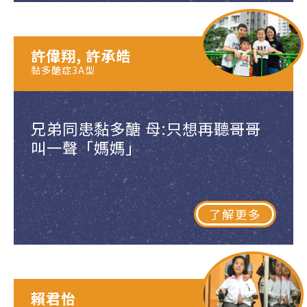
許偉翔, 許承皓
黏多醣症3A型
兄弟同患黏多醣 母:只想再聽哥哥
叫一聲「媽媽」
了解更多
賴君怡