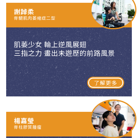
謝踔柔
脊髓肌肉萎縮症二型
肌萎少女 輪上逆風展翅
三指之力 畫出未遊歷的前路風景
了解更多
楊嘉瑩
脊柱膠質腫瘤