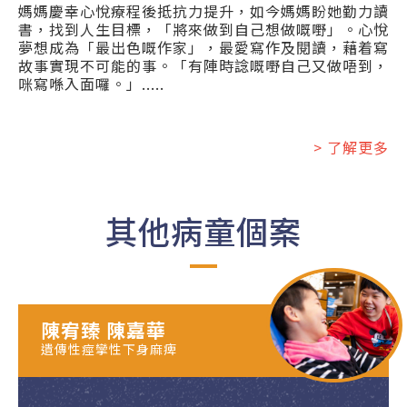
媽媽慶幸心悅療程後抵抗力提升，如今媽媽盼她勤力讀
書，找到人生目標，「將來做到自己想做嘅嘢」。心悅
夢想成為「最出色嘅作家」，最愛寫作及閱讀，藉着寫
故事實現不可能的事。「有陣時諗嘅嘢自己又做唔到，
咪寫喺入面囉。」.....
> 了解更多
其他病童個案
陳宥臻 陳嘉華
遺傳性痙攣性下身麻痺