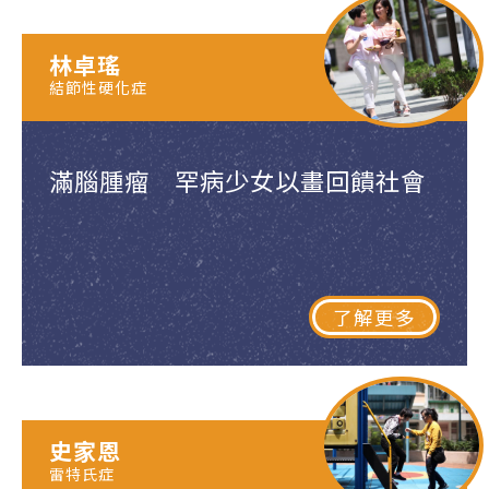
林卓瑤
結節性硬化症
滿腦腫瘤 罕病少女以畫回饋社會
了解更多
史家恩
雷特氏症