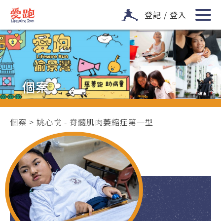
登記 / 登入
個案
個案
> 姚心悅 - 脊髓肌肉萎縮症第一型