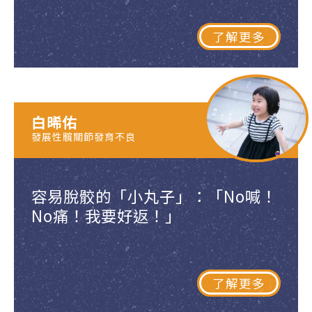
了解更多
白晞佑
發展性髖關節發育不良
容易脫骹的「小丸子」：「No喊！
No痛！我要好返！」
了解更多