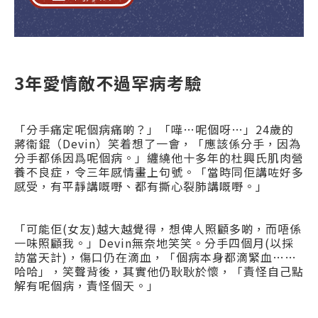
3年愛情敵不過罕病考驗
「分手痛定呢個病痛啲？」「嘩…呢個呀…」24歲的
蔣衞錕（Devin）笑着想了一會，「應該係分手，因為
分手都係因爲呢個病。」纏繞他十多年的杜興氏肌肉營
養不良症，令三年感情畫上句號。「當時同佢講咗好多
感受，有平靜講嘅嘢、都有撕心裂肺講嘅嘢。」
「可能佢(女友)越大越覺得，想俾人照顧多啲，而唔係
一味照顧我。」Devin無奈地笑笑。分手四個月(以採
訪當天計)，傷口仍在滴血，「個病本身都滴緊血……
哈哈」，笑聲背後，其實他仍耿耿於懷，「責怪自己點
解有呢個病，責怪個天。」