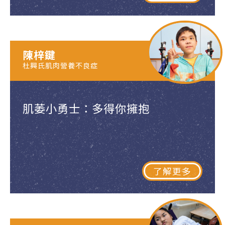
陳梓鍵
杜興氏肌肉營養不良症
肌萎小勇士：多得你擁抱
了解更多