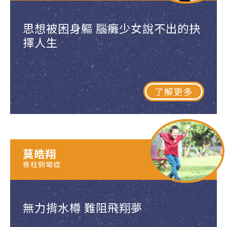
思想被困身軀 腦癱少女說不出的抉
擇人生
了解更多
莫皓翔
脊柱側彎症
無力揹水樽 難阻飛翔夢