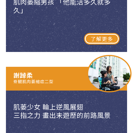
肌肉萎縮男孩 「他能活多久就多
久」
了解更多
謝踔柔
脊髓肌肉萎縮症二型
肌萎少女 輪上逆風展翅
三指之力 畫出未遊歷的前路風景