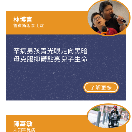
林博言
魯賓斯坦泰比症
罕病男孩青光眼走向黑暗
母克服抑鬱點亮兒子生命
了解更多
陳嘉敏
未知罕見病