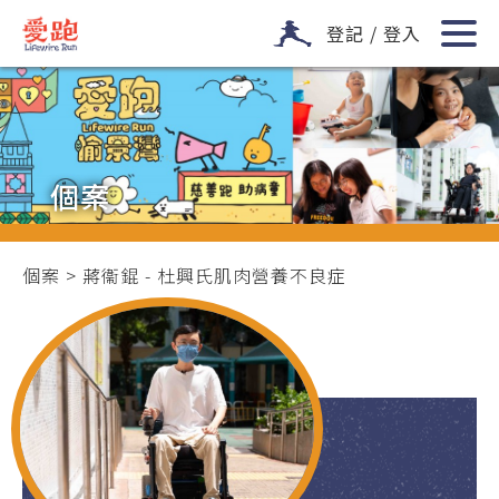
登記 / 登入
個案
個案
> 蔣衞錕 - 杜興氏肌肉營養不良症