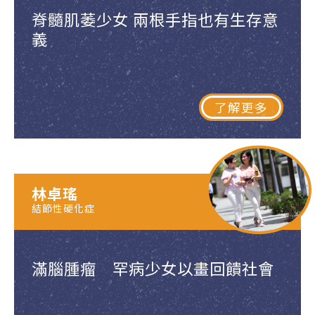
脊髓肌萎少女 兩根手指也有生存意
義
了解更多
林卓瑤
結節性硬化症
滿腦腫瘤 罕病少女以畫回饋社會