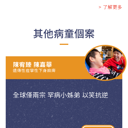
> 了解更多
其他病童個案
陳宥臻 陳嘉華
遺傳性痙攣性下身麻痺
全球僅兩宗 罕病小姊弟 以笑抗逆