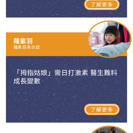
了解更多
羅紫羽
羅素西弗氏症
「拇指姑娘」需日打激素 醫生難料
成長變數
了解更多