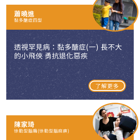
蕭曉進
黏多醣症四型
透視罕見病：黏多醣症(一) 長不大
的小飛俠 勇抗退化惡疾
了解更多
陳家琦
徐動型腦癱(徐動型腦麻痹)