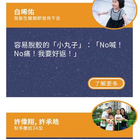
白晞佑
發展性髖關節發育不良
容易脫骹的「小丸子」：「No喊！
No痛！我要好返！」
了解更多
許偉翔, 許承皓
黏多醣症3A型