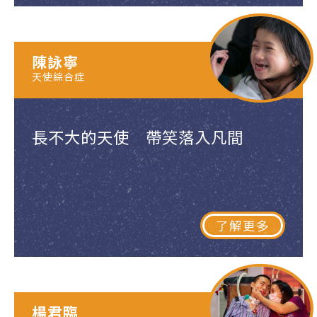
陳詠寧
天使綜合症
長不大的天使 帶笑落入凡間
了解更多
楊君臨