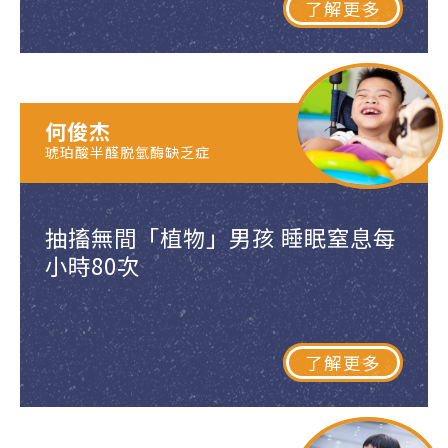
了解更多
何俊杰
琥珀酸半醛脱氫酶缺乏症
抽搐無間「植物」男孩 睡眠窒息每
小時80次
了解更多