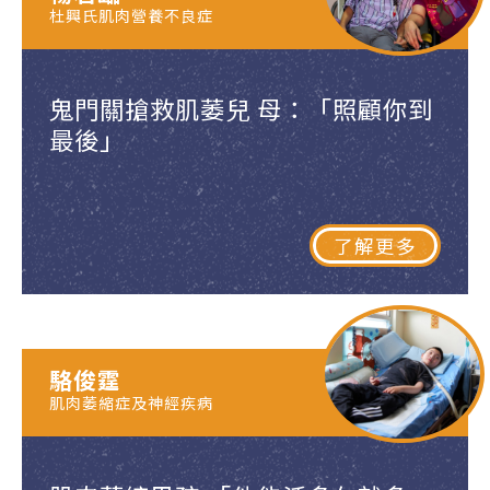
杜興氏肌肉營養不良症
鬼門關搶救肌萎兒 母：「照顧你到
最後」
了解更多
駱俊霆
肌肉萎縮症及神經疾病