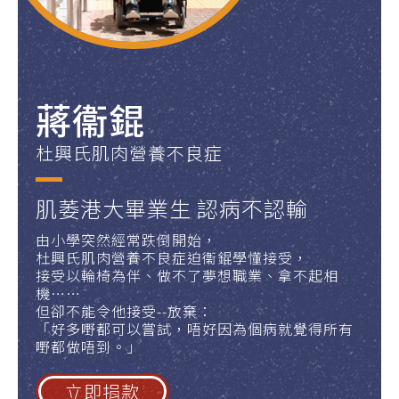
蔣衞錕
杜興氏肌肉營養不良症
肌萎港大畢業生 認病不認輸
由小學突然經常跌倒開始，
杜興氏肌肉營養不良症迫衞錕學懂接受，
接受以輪椅為伴、做不了夢想職業、拿不起相
機……
但卻不能令他接受--放棄：
「好多嘢都可以嘗試，唔好因為個病就覺得所有
嘢都做唔到。」
立即捐款