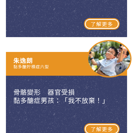
了解更多
朱逸朗
黏多醣貯積症六型
骨骼變形 器官受損
黏多醣症男孩：「我不放棄！」
了解更多