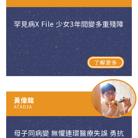
罕見病X File 少女3年間變多重殘障
了解更多
黃偉龍
ATAD3A
母子同病變 無懼連環醫療失誤 勇抗