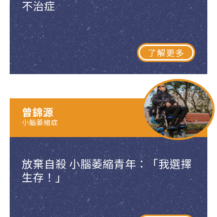
不治症
了解更多
曾錦源
小腦萎縮症
放棄自殺 小腦萎縮青年：「我選擇
生存！」