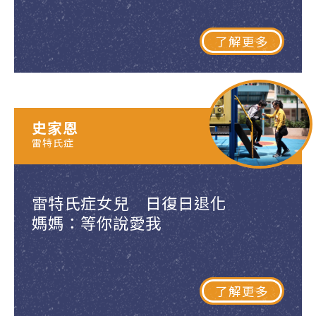
了解更多
史家恩
雷特氏症
雷特氏症女兒 日復日退化
媽媽：等你說愛我
了解更多