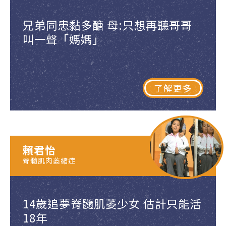
兄弟同患黏多醣 母:只想再聽哥哥
叫一聲「媽媽」
了解更多
賴君怡
脊髓肌肉萎縮症
14歲追夢脊髓肌萎少女 估計只能活
18年