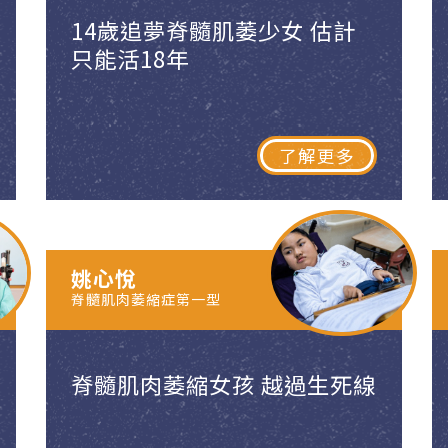
14歲追夢脊髓肌萎少女 估計
只能活18年
了解更多
姚心悅
脊髓肌肉萎縮症第一型
脊髓肌肉萎縮女孩 越過生死線