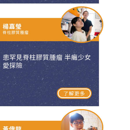
楊嘉瑩
脊柱膠質腫瘤
患罕見脊柱膠質腫瘤 半癱少女
愛探險
了解更多
黃偉龍