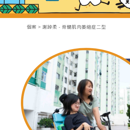
個案
> 謝踔柔 - 脊髓肌肉萎縮症二型