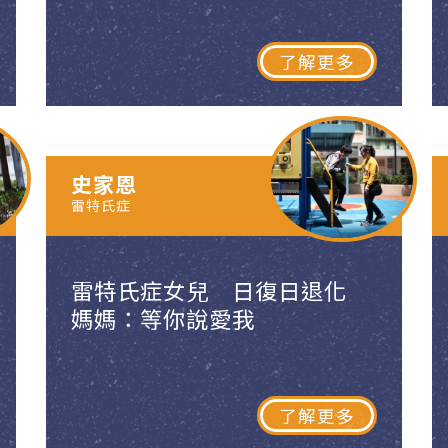
了解更多
史家恩
雷特氏症
雷特氏症女兒 日復日退化
媽媽：等你說愛我
了解更多