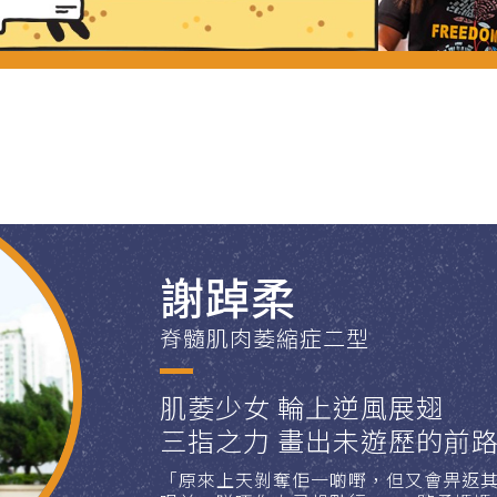
謝踔柔
脊髓肌肉萎縮症二型
肌萎少女 輪上逆風展翅
三指之力 畫出未遊歷的前
「原來上天剝奪佢一啲嘢，但又會畀返其