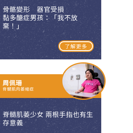
骨骼變形 器官受損
黏多醣症男孩：「我不放
棄！」
了解更多
周佩珊
脊髓肌肉萎縮症
脊髓肌萎少女 兩根手指也有生
存意義