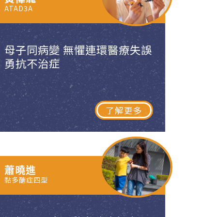
ATAD3A
母子同病變 無懼連環醫療失誤
勇抗不治症
了解更多
蕭曉進
黏多醣症四型