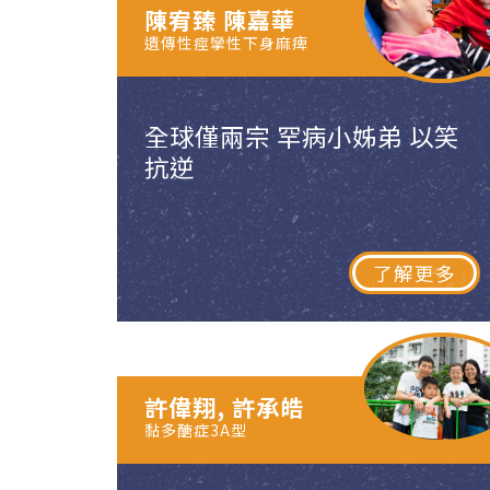
陳宥臻 陳嘉華
遺傳性痙攣性下身麻痺
全球僅兩宗 罕病小姊弟 以笑
抗逆
了解更多
許偉翔, 許承皓
黏多醣症3A型