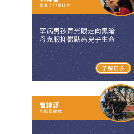
魯賓斯坦泰比症
罕病男孩青光眼走向黑暗
母克服抑鬱點亮兒子生命
了解更多
曾錦源
小腦萎縮症