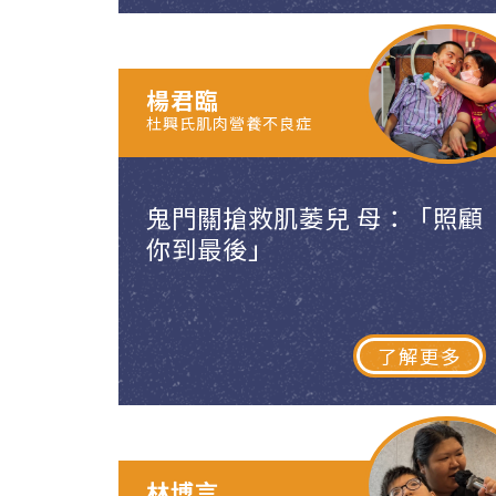
楊君臨
杜興氏肌肉營養不良症
鬼門關搶救肌萎兒 母：「照顧
你到最後」
了解更多
林博言