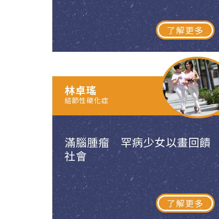
了解更多
林卓瑤
結節性硬化症
滿腦腫瘤 罕病少女以畫回饋
社會
了解更多