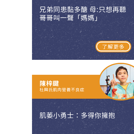
兄弟同患黏多醣 母:只想再聽
哥哥叫一聲「媽媽」
了解更多
陳梓鍵
杜興氏肌肉營養不良症
肌萎小勇士：多得你擁抱