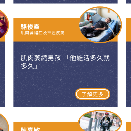
駱俊霆
肌肉萎縮症及神經疾病
肌肉萎縮男孩 「他能活多久就
多久」
了解更多
陳嘉敏