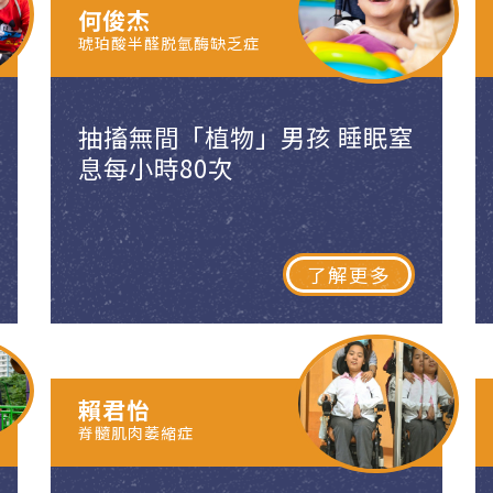
何俊杰
琥珀酸半醛脱氫酶缺乏症
抽搐無間「植物」男孩 睡眠窒
息每小時80次
了解更多
賴君怡
脊髓肌肉萎縮症