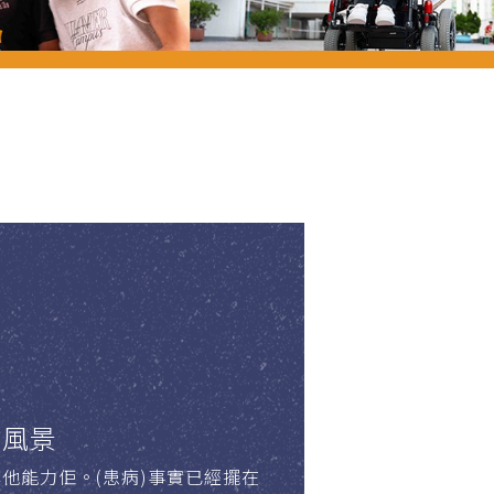
路風景
他能力佢。(患病)事實已經擺在