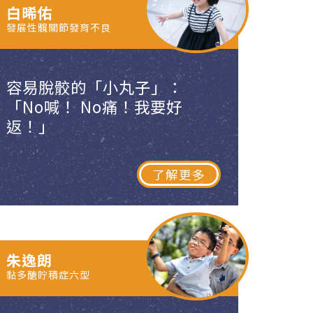
白晞佑
發展性髖關節發育不良
容易脫骹的「小丸子」：
「No喊！ No痛！我要好
返！」
了解更多
朱逸朗
黏多醣貯積症六型