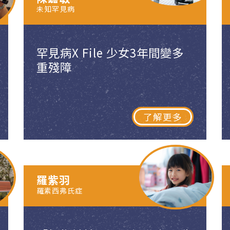
未知罕見病
罕見病X File 少女3年間變多
重殘障
了解更多
羅紫羽
羅素西弗氏症