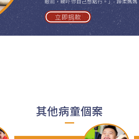
眼前，睇吓你自己想點行。」- 踔柔媽媽
立即捐款
其他病童個案