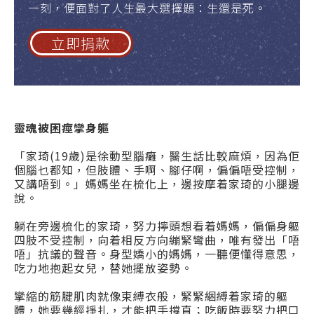
一刻，便面對了人生最大選擇題：生還是死。
立即捐款
靈魂被困痙攣身軀
「家琦(19歲)是徐動型腦癱，醫生話比較麻煩，因為佢
個腦乜都知，但肢體、手啊、腳仔啊，偏偏唔受控制，
又講唔到。」媽媽坐在梳化上，邊按摩着家琦的小腿邊
說。
躺在旁邊梳化的家琦，努力擰頭想看着媽媽，偏偏身軀
四肢不受控制，向着相反方向繃緊彎曲，唯有發出「唔
唔」抗議的聲音。身型嬌小的媽媽，一聽便懂得意思，
吃力地抱起女兒，替她擺放姿勢。
攣縮的筋腱肌肉就像束縛衣般，緊緊綑縛着家琦的軀
體，她要幾經掙扎，才能把手撐直；吃飯時要努力把口