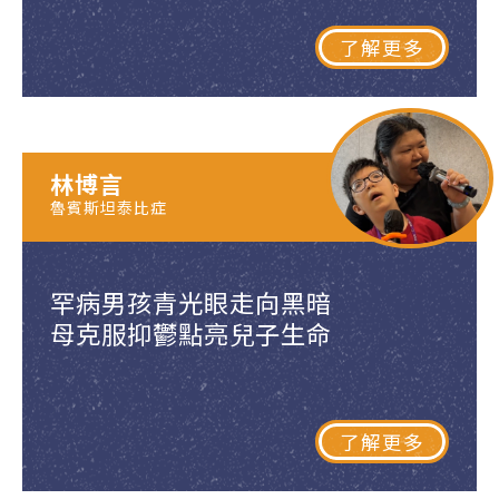
了解更多
林博言
魯賓斯坦泰比症
罕病男孩青光眼走向黑暗
母克服抑鬱點亮兒子生命
了解更多