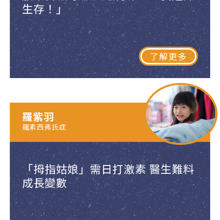
生存！」
了解更多
羅紫羽
羅素西弗氏症
「拇指姑娘」需日打激素 醫生難料
成長變數