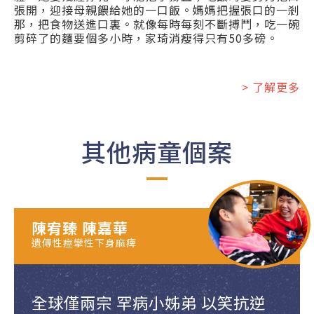
張開，迎接母親餵給她的一口飯。媽媽把握張口的一剎
那，把食物送進口裏。就像每時每刻不斷搏鬥，吃一碗
剪碎了的麵要個多小時，家琦消瘦得只有50多磅。
> 了解更多
其他病童個案
陳宥臻 陳嘉華
遺傳性痙攣性下身麻痺
全球僅兩宗 罕病小姊弟 以笑抗逆