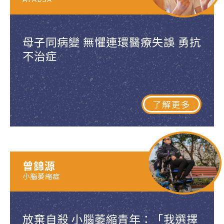
母子同病變 無懼連環醫療失誤 勇抗
不治症
了解更多
曾錦源
小腦萎縮症
放棄自殺 小腦萎縮青年：「我選擇