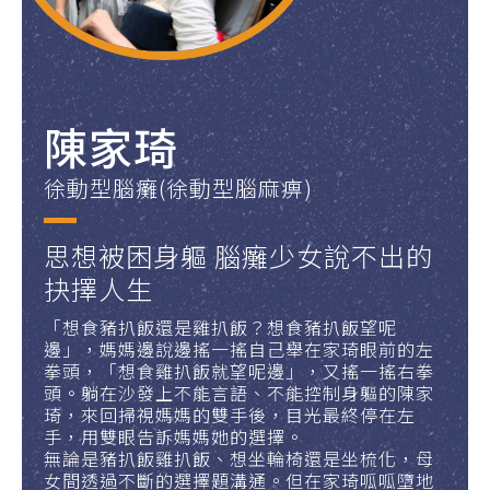
陳家琦
徐動型腦癱(徐動型腦麻痹)
思想被困身軀 腦癱少女說不出的
抉擇人生
「想食豬扒飯還是雞扒飯？想食豬扒飯望呢
邊」，媽媽邊說邊搖一搖自己舉在家琦眼前的左
拳頭，「想食雞扒飯就望呢邊」，又搖一搖右拳
頭。躺在沙發上不能言語、不能控制身軀的陳家
琦，來回掃視媽媽的雙手後，目光最終停在左
手，用雙眼告訴媽媽她的選擇。
無論是豬扒飯雞扒飯、想坐輪椅還是坐梳化，母
女間透過不斷的選擇題溝通。但在家琦呱呱墮地