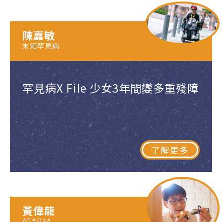
陳嘉敏
未知罕見病
罕見病X File 少女3年間變多重殘障
了解更多
黃偉龍
ATAD3A