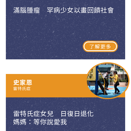
滿腦腫瘤 罕病少女以畫回饋社會
了解更多
史家恩
雷特氏症
雷特氏症女兒 日復日退化
媽媽：等你說愛我