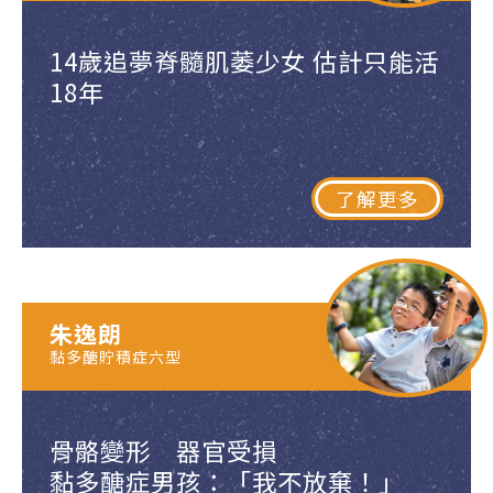
14歲追夢脊髓肌萎少女 估計只能活
18年
了解更多
朱逸朗
黏多醣貯積症六型
骨骼變形 器官受損
黏多醣症男孩：「我不放棄！」