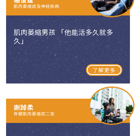
肌肉萎縮症及神經疾病
肌肉萎縮男孩 「他能活多久就多
久」
了解更多
謝踔柔
脊髓肌肉萎縮症二型