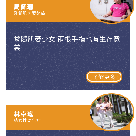
周佩珊
脊髓肌肉萎縮症
脊髓肌萎少女 兩根手指也有生存意
義
了解更多
林卓瑤
結節性硬化症