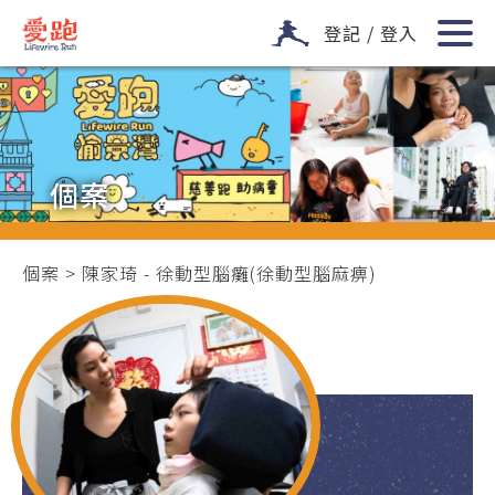
登記 / 登入
個案
個案
> 陳家琦 - 徐動型腦癱(徐動型腦麻痹)