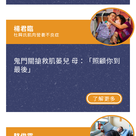
楊君臨
杜興氏肌肉營養不良症
鬼門關搶救肌萎兒 母：「照顧你到
最後」
了解更多
駱俊霆