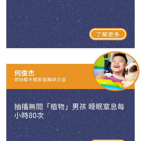
了解更多
何俊杰
琥珀酸半醛脱氫酶缺乏症
抽搐無間「植物」男孩 睡眠窒息每
小時80次