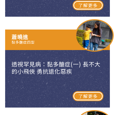
了解更多
蕭曉進
黏多醣症四型
透視罕見病：黏多醣症(一) 長不大
的小飛俠 勇抗退化惡疾
了解更多