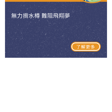
無力揹水樽 難阻飛翔夢
了解更多