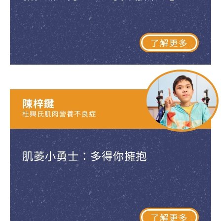
了解更多
陳梓鍵
杜興氏肌肉營養不良症
肌萎小勇士：多得你擁抱
了解更多