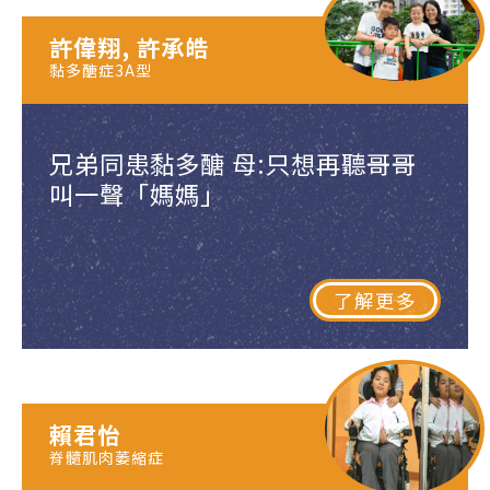
許偉翔, 許承皓
黏多醣症3A型
兄弟同患黏多醣 母:只想再聽哥哥
叫一聲「媽媽」
了解更多
賴君怡
脊髓肌肉萎縮症