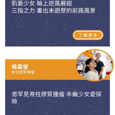
肌萎少女 輪上逆風展翅
三指之力 畫出未遊歷的前路風景
了解更多
楊嘉瑩
脊柱膠質腫瘤
患罕見脊柱膠質腫瘤 半癱少女愛探
險