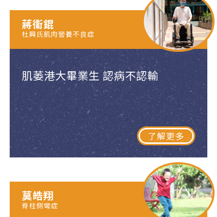
蔣衞錕
杜興氏肌肉營養不良症
肌萎港大畢業生 認病不認輸
了解更多
莫皓翔
脊柱側彎症