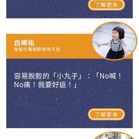
了解更多
白晞佑
發展性髖關節發育不良
容易脫骹的「小丸子」：「No喊！
No痛！我要好返！」
了解更多