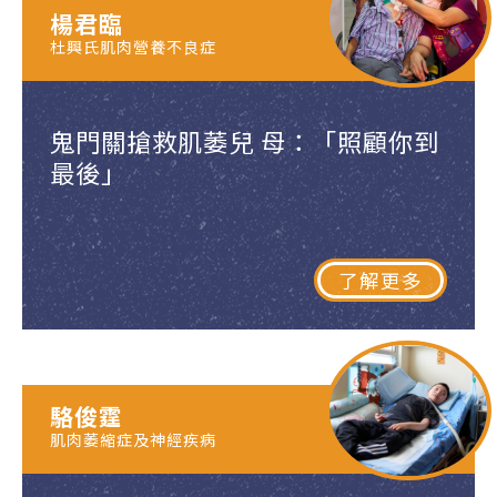
楊君臨
杜興氏肌肉營養不良症
鬼門關搶救肌萎兒 母：「照顧你到
最後」
了解更多
駱俊霆
肌肉萎縮症及神經疾病