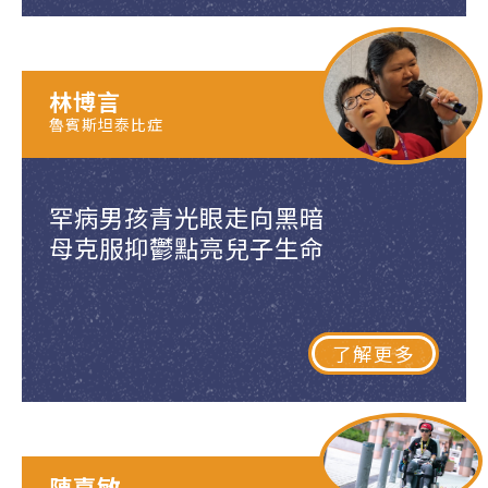
林博言
魯賓斯坦泰比症
罕病男孩青光眼走向黑暗
母克服抑鬱點亮兒子生命
了解更多
陳嘉敏