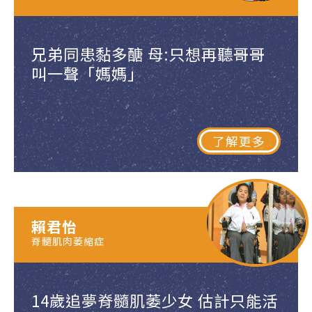
兄弟同患黏多醣 母:只想再聽哥哥
叫一聲「媽媽」
了解更多
賴君怡
脊髓肌肉萎縮症
14歲追夢脊髓肌萎少女 估計只能活