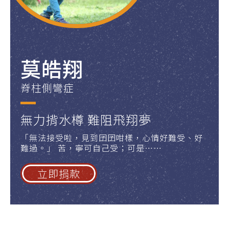
莫皓翔
脊柱側彎症
無力揹水樽 難阻飛翔夢
「無法接受啦，見到囝囝咁樣，心情好難受、好
難過。」 苦，寧可自己受；可是……
立即捐款