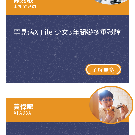
未知罕見病
罕見病X File 少女3年間變多重殘障
了解更多
黃偉龍
ATAD3A