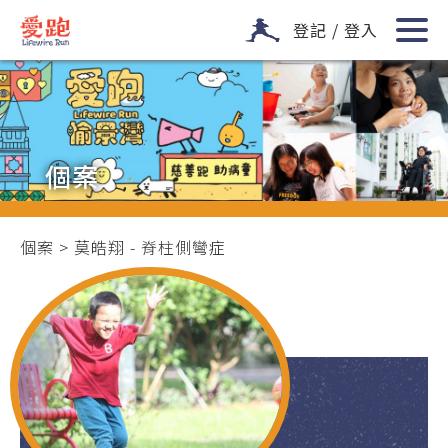
登記 / 登入
個案
個案
> 莫皓翔 - 脊柱側彎症