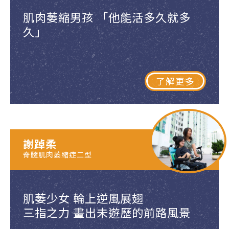
肌肉萎縮男孩 「他能活多久就多
久」
了解更多
謝踔柔
脊髓肌肉萎縮症二型
肌萎少女 輪上逆風展翅
三指之力 畫出未遊歷的前路風景