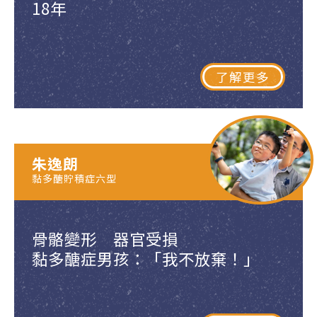
18年
了解更多
朱逸朗
黏多醣貯積症六型
骨骼變形 器官受損
黏多醣症男孩：「我不放棄！」