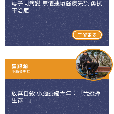
母子同病變 無懼連環醫療失誤 勇抗
不治症
了解更多
曾錦源
小腦萎縮症
放棄自殺 小腦萎縮青年：「我選擇
生存！」