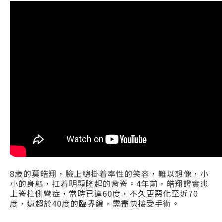
8歲的莫皓翔，臉上總掛着率性的笑容，難以想像，小
小的身軀，扛着明顯隆起的背脊。4年前，皓翔證實患
上脊柱側彎症，當時已達60度，不久更惡化至近70
度，遠超於40度的臨界線，需盡快接受手術。