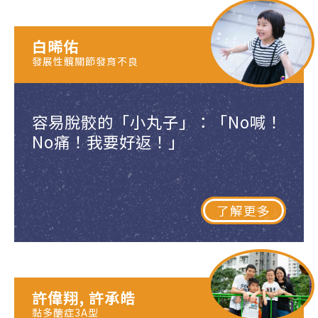
白晞佑
發展性髖關節發育不良
容易脫骹的「小丸子」：「No喊！
No痛！我要好返！」
了解更多
許偉翔, 許承皓
黏多醣症3A型