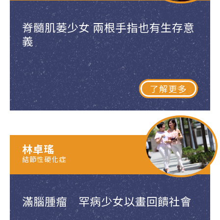
脊髓肌萎少女 兩根手指也有生存意
義
了解更多
林卓瑤
結節性硬化症
滿腦腫瘤 罕病少女以畫回饋社會