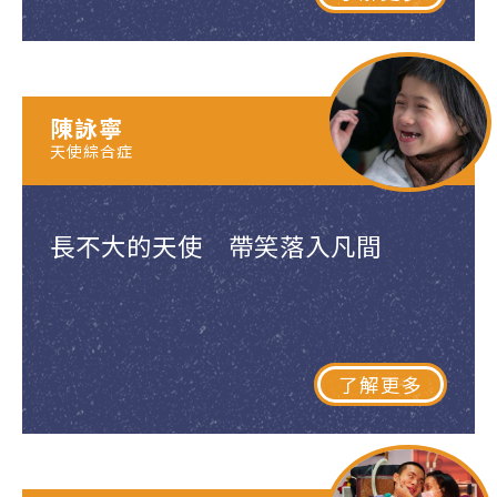
陳詠寧
天使綜合症
長不大的天使 帶笑落入凡間
了解更多