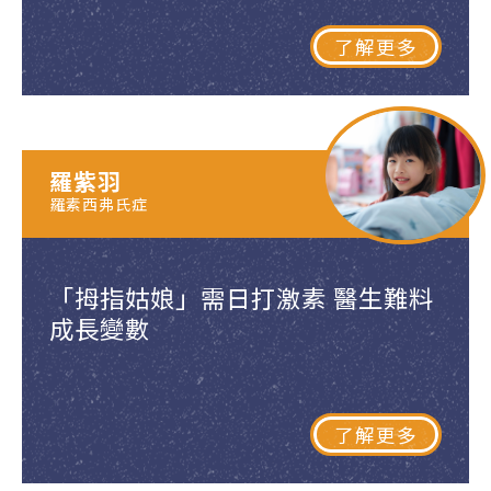
了解更多
羅紫羽
羅素西弗氏症
「拇指姑娘」需日打激素 醫生難料
成長變數
了解更多