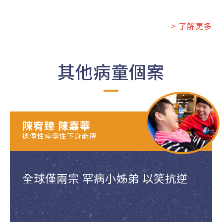
> 了解更多
其他病童個案
陳宥臻 陳嘉華
遺傳性痙攣性下身麻痺
全球僅兩宗 罕病小姊弟 以笑抗逆