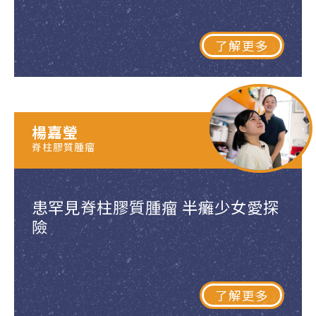
了解更多
楊嘉瑩
脊柱膠質腫瘤
患罕見脊柱膠質腫瘤 半癱少女愛探
險
了解更多