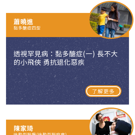
蕭曉進
黏多醣症四型
透視罕見病：黏多醣症(一) 長不大
的小飛俠 勇抗退化惡疾
了解更多
陳家琦
徐動型腦癱(徐動型腦麻痹)