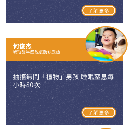
了解更多
何俊杰
琥珀酸半醛脱氫酶缺乏症
抽搐無間「植物」男孩 睡眠窒息每
小時80次
了解更多