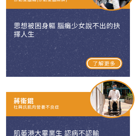
思想被困身軀 腦癱少女說不出的抉
擇人生
了解更多
蔣衞錕
杜興氏肌肉營養不良症
肌萎港大畢業生 認病不認輸