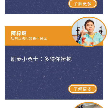
了解更多
陳梓鍵
杜興氏肌肉營養不良症
肌萎小勇士：多得你擁抱
了解更多