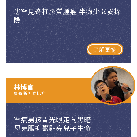
患罕見脊柱膠質腫瘤 半癱少女愛探
險
了解更多
林博言
魯賓斯坦泰比症
罕病男孩青光眼走向黑暗
母克服抑鬱點亮兒子生命