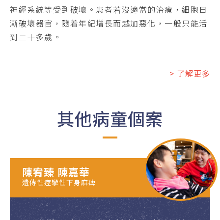
神經系統等受到破壞。患者若沒適當的治療，細胞日
漸破壞器官，隨着年紀增長而越加惡化，一般只能活
到二十多歲。
> 了解更多
其他病童個案
陳宥臻 陳嘉華
遺傳性痙攣性下身麻痺