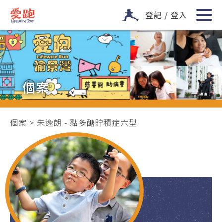
登記 / 登入
個案
個案
> 朱逸朗 - 黏多醣貯積症六型