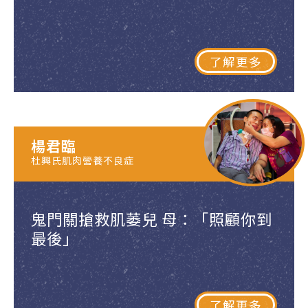
了解更多
楊君臨
杜興氏肌肉營養不良症
鬼門關搶救肌萎兒 母：「照顧你到
最後」
了解更多