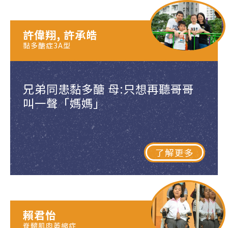
許偉翔, 許承皓
黏多醣症3A型
兄弟同患黏多醣 母:只想再聽哥哥
叫一聲「媽媽」
了解更多
賴君怡
脊髓肌肉萎縮症