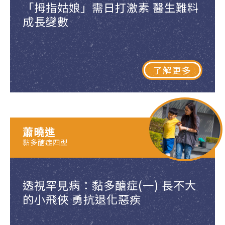
「拇指姑娘」需日打激素 醫生難料
成長變數
了解更多
蕭曉進
黏多醣症四型
透視罕見病：黏多醣症(一) 長不大
的小飛俠 勇抗退化惡疾