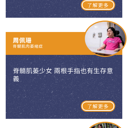
了解更多
周佩珊
脊髓肌肉萎縮症
脊髓肌萎少女 兩根手指也有生存意
義
了解更多