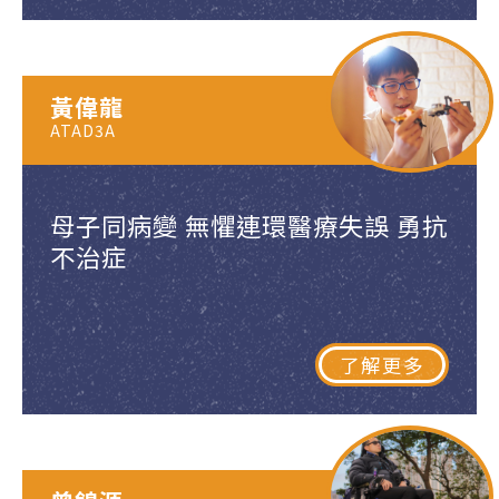
黃偉龍
ATAD3A
母子同病變 無懼連環醫療失誤 勇抗
不治症
了解更多