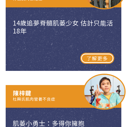
14歲追夢脊髓肌萎少女 估計只能活
18年
了解更多
陳梓鍵
杜興氏肌肉營養不良症
肌萎小勇士：多得你擁抱