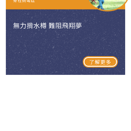
脊柱側彎症
無力揹水樽 難阻飛翔夢
了解更多