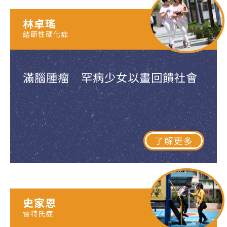
林卓瑤
結節性硬化症
滿腦腫瘤 罕病少女以畫回饋社會
了解更多
史家恩
雷特氏症