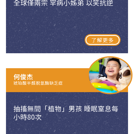
全球僅兩宗 罕病小姊弟 以笑抗逆
了解更多
何俊杰
琥珀酸半醛脱氫酶缺乏症
抽搐無間「植物」男孩 睡眠窒息每
小時80次