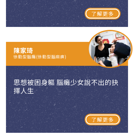
了解更多
陳家琦
徐動型腦癱(徐動型腦麻痹)
思想被困身軀 腦癱少女說不出的抉
擇人生
了解更多