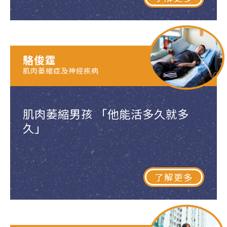
駱俊霆
肌肉萎縮症及神經疾病
肌肉萎縮男孩 「他能活多久就多
久」
了解更多