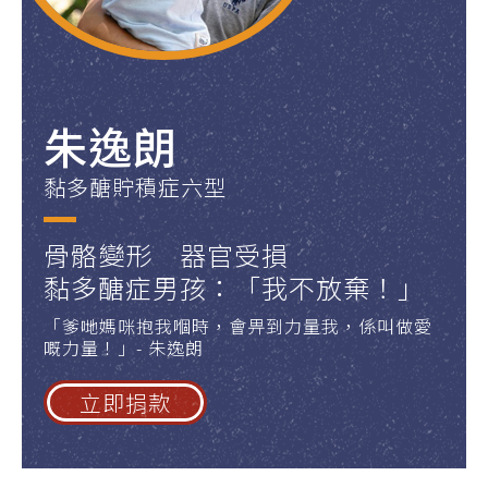
朱逸朗
黏多醣貯積症六型
骨骼變形 器官受損
黏多醣症男孩：「我不放棄！」
「爹哋媽咪抱我嗰時，會畀到力量我，係叫做愛
嘅力量！」- 朱逸朗
立即捐款