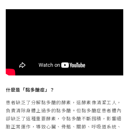
什麼是「黏多醣症」？
患者缺乏了分解黏多醣的酵素，這酵素像清潔工人，
負責清除身體上過多的黏多醣。但黏多醣症患者體內
卻缺乏了這種重要酵素，令黏多醣不斷囤積，影響細
胞正常運作，導致心臟、骨骼、關節、呼吸道系統、