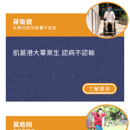
蔣衞錕
杜興氏肌肉營養不良症
肌萎港大畢業生 認病不認輸
了解更多
莫皓翔