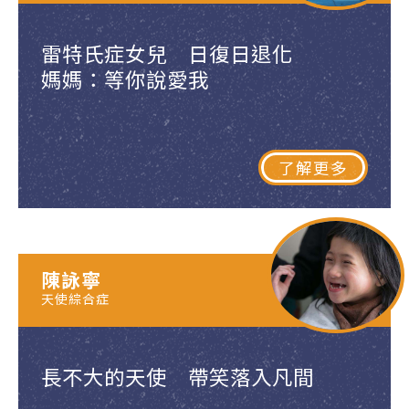
雷特氏症女兒 日復日退化
媽媽：等你說愛我
了解更多
陳詠寧
天使綜合症
長不大的天使 帶笑落入凡間