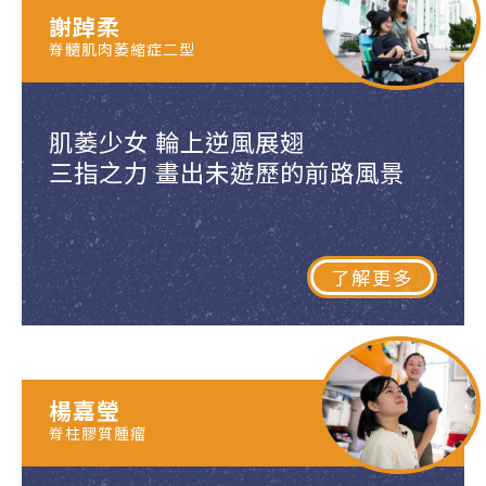
謝踔柔
脊髓肌肉萎縮症二型
肌萎少女 輪上逆風展翅
三指之力 畫出未遊歷的前路風景
了解更多
楊嘉瑩
脊柱膠質腫瘤