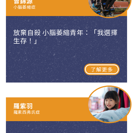
曾錦源
小腦萎縮症
放棄自殺 小腦萎縮青年：「我選擇
生存！」
了解更多
羅紫羽
羅素西弗氏症